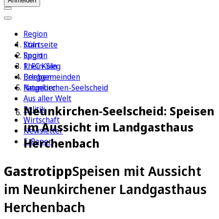
Anmelden
Region
Köln
Startseite
Sport
Region
1. FC Köln
Rhein-Sieg
Erleben
Berggemeinden
Ratgeber
Neunkirchen-Seelscheid
Aus aller Welt
Neunkirchen-Seelscheid: Speisen
Politik
Wirtschaft
im Aussicht im Landgasthaus
Newsletter
Herchenbach
E-Paper
Gastrotipp
Speisen mit Aussicht
im Neunkirchener Landgasthaus
Herchenbach