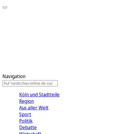
Meine KR
Meine Artikel
Meine Region
Meine Newsletter
Gewinnspiele
Mein Rundschau PLUS
Mein E-Paper
Navigation
Köln und Stadtteile
Region
Aus aller Welt
Sport
Politik
Debatte