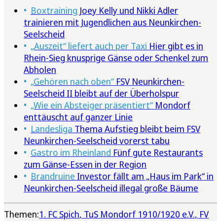
Boxtraining
Joey Kelly und Nikki Adler
trainieren mit Jugendlichen aus Neunkirchen-
Seelscheid
„Auszeit“ liefert auch per Taxi
Hier gibt es in
Rhein-Sieg knusprige Gänse oder Schenkel zum
Abholen
„Gehören nach oben“
FSV Neunkirchen-
Seelscheid II bleibt auf der Überholspur
„Wie ein Absteiger präsentiert“
Mondorf
enttäuscht auf ganzer Linie
Landesliga
Thema Aufstieg bleibt beim FSV
Neunkirchen-Seelscheid vorerst tabu
Gastro im Rheinland
Fünf gute Restaurants
zum Gänse-Essen in der Region
Brandruine
Investor fällt am „Haus im Park“ in
Neunkirchen-Seelscheid illegal große Bäume
Themen:
1. FC Spich
TuS Mondorf 1910/1920 e.V.
FV