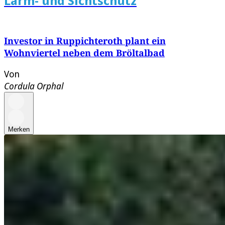
Lärm- und Sichtschutz
Investor in Ruppichteroth plant ein
Wohnviertel neben dem Bröltalbad
Von
Cordula Orphal
Merken