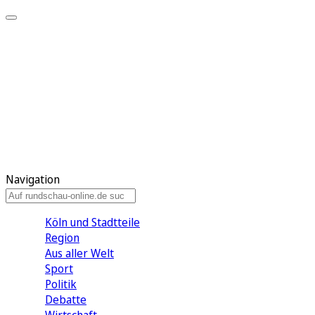
Meine KR
Meine Artikel
Meine Region
Meine Newsletter
Gewinnspiele
Mein Rundschau PLUS
Mein E-Paper
Navigation
Köln und Stadtteile
Region
Aus aller Welt
Sport
Politik
Debatte