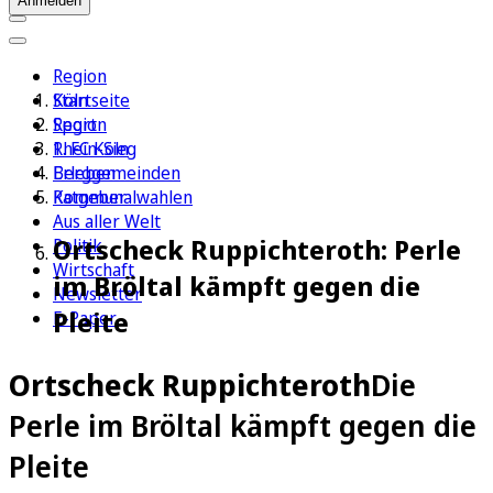
Anmelden
Region
Köln
Startseite
Sport
Region
1. FC Köln
Rhein-Sieg
Erleben
Berggemeinden
Ratgeber
Kommunalwahlen
Aus aller Welt
Ortscheck Ruppichteroth: Perle
Politik
Wirtschaft
im Bröltal kämpft gegen die
Newsletter
Pleite
E-Paper
Ortscheck Ruppichteroth
Die
Perle im Bröltal kämpft gegen die
Pleite