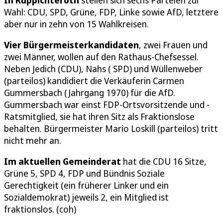
In Ruppichteroth
stellen sich sechs Parteien zur
Wahl: CDU, SPD, Grüne, FDP, Linke sowie AfD, letztere
aber nur in zehn von 15 Wahlkreisen.
Vier Bürgermeisterkandidaten
, zwei Frauen und
zwei Männer, wollen auf den Rathaus-Chefsessel.
Neben Jedich (CDU), Nahs ( SPD) und Wüllenweber
(parteilos) kandidiert die Verkäuferin Carmen
Gummersbach (Jahrgang 1970) für die AfD.
Gummersbach war einst FDP-Ortsvorsitzende und -
Ratsmitglied, sie hat ihren Sitz als Fraktionslose
behalten. Bürgermeister Mario Loskill (parteilos) tritt
nicht mehr an.
Im aktuellen Gemeinderat
hat die CDU 16 Sitze,
Grüne 5, SPD 4, FDP und Bündnis Soziale
Gerechtigkeit (ein früherer Linker und ein
Sozialdemokrat) jeweils 2, ein Mitglied ist
fraktionslos. (coh)