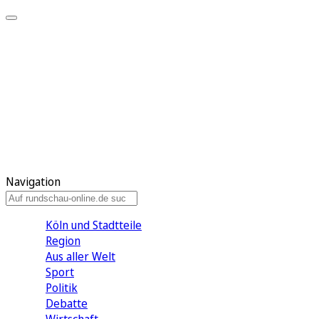
Meine KR
Meine Artikel
Meine Region
Meine Newsletter
Gewinnspiele
Mein Rundschau PLUS
Mein E-Paper
Navigation
Köln und Stadtteile
Region
Aus aller Welt
Sport
Politik
Debatte