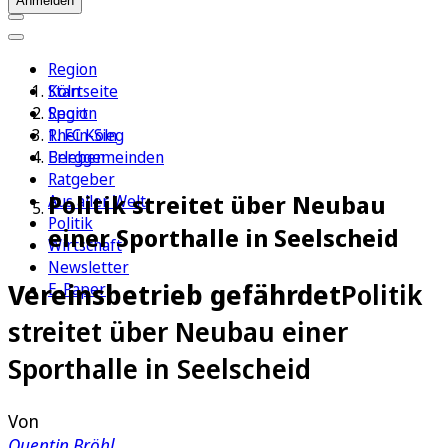
Anmelden
Region
Köln
Startseite
Sport
Region
1. FC Köln
Rhein-Sieg
Erleben
Berggemeinden
Ratgeber
Politik streitet über Neubau
Aus aller Welt
Politik
einer Sporthalle in Seelscheid
Wirtschaft
Newsletter
Vereinsbetrieb gefährdet
Politik
E-Paper
streitet über Neubau einer
Sporthalle in Seelscheid
Von
Quentin Bröhl