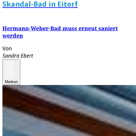
Skandal-Bad in Eitorf
Hermann-Weber-Bad muss erneut saniert
werden
Von
Sandra Ebert
Merken