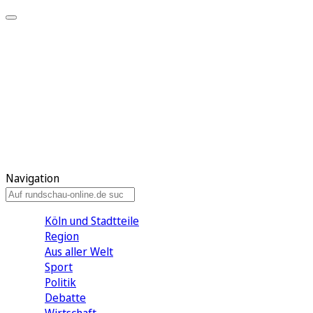
Meine KR
Meine Artikel
Meine Region
Meine Newsletter
Gewinnspiele
Mein Rundschau PLUS
Mein E-Paper
Navigation
Köln und Stadtteile
Region
Aus aller Welt
Sport
Politik
Debatte