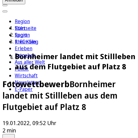
Anmelden
Region
Köln
Startseite
Sport
Region
1. FC Köln
Rhein-Sieg
Erleben
Bornheimer landet mit Stillleben
Ratgeber
Aus aller Welt
aus dem Flutgebiet auf Platz 8
Politik
Wirtschaft
Fotowettbewerb
Bornheimer
Newsletter
E-Paper
landet mit Stillleben aus dem
Flutgebiet auf Platz 8
19.01.2022, 09:52 Uhr
2 min
Auf Google bevorzugen