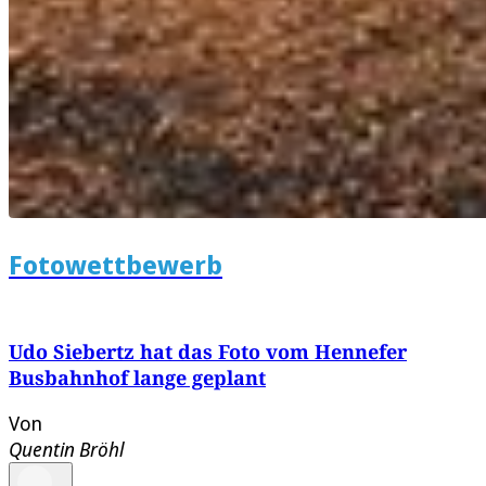
Fotowettbewerb
Udo Siebertz hat das Foto vom Hennefer
Busbahnhof lange geplant
Von
Quentin Bröhl