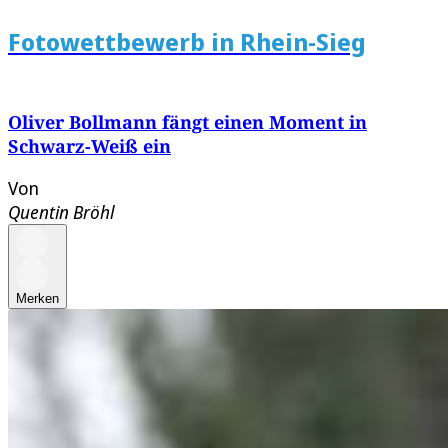
Fotowettbewerb in Rhein-Sieg
Oliver Bollmann fängt einen Moment in
Schwarz-Weiß ein
Von
Quentin Bröhl
Merken