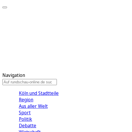
Meine KR
Meine Artikel
Meine Region
Meine Newsletter
Gewinnspiele
Mein Rundschau PLUS
Mein E-Paper
Navigation
Köln und Stadtteile
Region
Aus aller Welt
Sport
Politik
Debatte