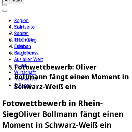
Anmelden
Region
Köln
Startseite
Sport
Region
1. FC Köln
Rhein-Sieg
Erleben
Lohmar
Ratgeber
Bläck Fööss
Aus aller Welt
Fotowettbewerb: Oliver
Politik
Wirtschaft
Bollmann fängt einen Moment in
Newsletter
Schwarz-Weiß ein
E-Paper
Fotowettbewerb in Rhein-
Sieg
Oliver Bollmann fängt einen
Moment in Schwarz-Weiß ein