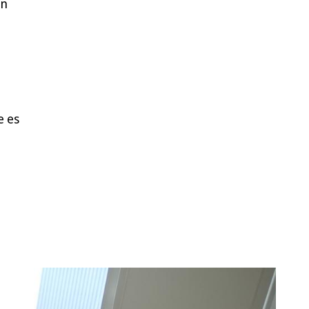
en
e es