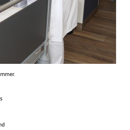
zimmer.
s
nd