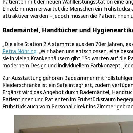
Patienten mit der neuen Wahlleistungsstation eine 
Einzelzimmern erwartet die Menschen ein Frühstücksra
attraktiver werden – jedoch müssen die Patientinnen
Bademäntel, Handtücher und Hygieneartikel
„Die alte Station 2 A stammte aus den 70er Jahren, es
Petra Nöhring
. „Wir haben uns entschlossen, eine bes
sie in vielen Krankenhäusern gibt.“ So warten auf die 
modernem Design und individuellem Farbkonzept, jed
Zur Ausstattung gehören Badezimmer mit rollstuhlgere
Kleiderschränke ist ein Safe integriert, zudem verfügen
Ergänzt wird das Angebot durch Bademäntel, Handtüch
Patientinnen und Patienten im Frühstücksraum begegne
Frühstück auch vom Personal direkt ins Zimmer gebra