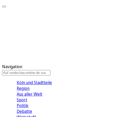
Meine KR
Meine Artikel
Meine Region
Meine Newsletter
Gewinnspiele
Mein Rundschau PLUS
Mein E-Paper
Navigation
Köln und Stadtteile
Region
Aus aller Welt
Sport
Politik
Debatte