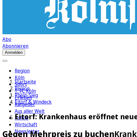
Abo
Abonnieren
Anmelden
Region
Köln
Startseite
Sport
Region
1. FC Köln
Rhein-Sieg
Erleben
Eitorf & Windeck
Ratgeber
Aus aller Welt
Eitorf: Krankenhaus eröffnet ne
Politik
Wirtschaft
Newsletter
Gegen Mehrpreis zu buchen
Krank