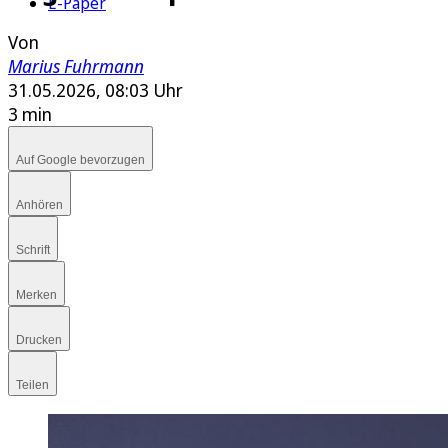
E-Paper
Von
Marius Fuhrmann
31.05.2026, 08:03 Uhr
3 min
Auf Google bevorzugen
Anhören
Schrift
Merken
Drucken
Teilen