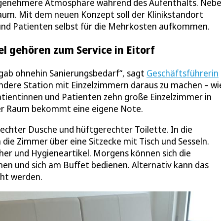
angenehmere Atmosphäre während des Aufenthalts. Neb
um. Mit dem neuen Konzept soll der Klinikstandort
 und Patienten selbst für die Mehrkosten aufkommen.
 gehören zum Service in Eitorf
 gab ohnehin Sanierungsbedarf“, sagt
Geschäftsführerin
ondere Station mit Einzelzimmern daraus zu machen – wi
Patientinnen und Patienten zehn große Einzelzimmer in
er Raum bekommt eine eigene Note.
chter Dusche und hüftgerechter Toilette. In die
 die Zimmer über eine Sitzecke mit Tisch und Sesseln.
er und Hygieneartikel. Morgens können sich die
n und sich am Buffet bedienen. Alternativ kann das
cht werden.