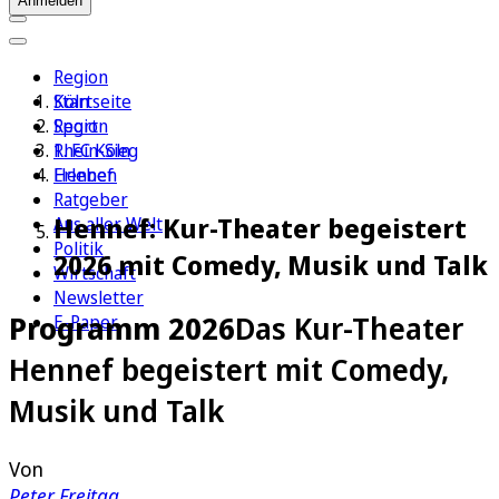
Anmelden
Region
Köln
Startseite
Sport
Region
1. FC Köln
Rhein-Sieg
Erleben
Hennef
Ratgeber
Hennef: Kur-Theater begeistert
Aus aller Welt
Politik
2026 mit Comedy, Musik und Talk
Wirtschaft
Newsletter
Programm 2026
Das Kur-Theater
E-Paper
Hennef begeistert mit Comedy,
Musik und Talk
Von
Peter Freitag