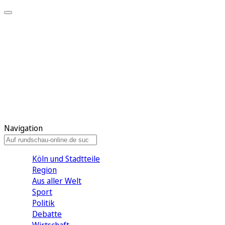
Meine KR
Meine Artikel
Meine Region
Meine Newsletter
Gewinnspiele
Mein Rundschau PLUS
Mein E-Paper
Navigation
Köln und Stadtteile
Region
Aus aller Welt
Sport
Politik
Debatte