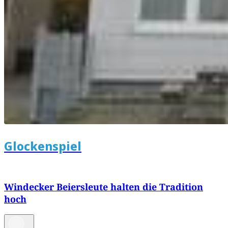
Glockenspiel
Windecker Beiersleute halten die Tradition
hoch