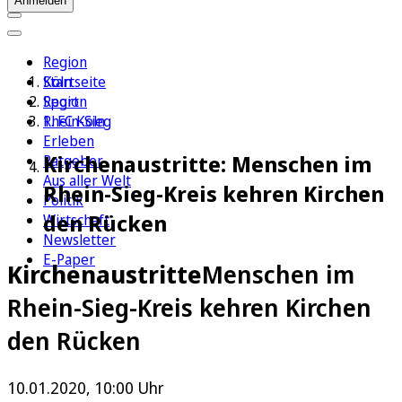
Anmelden
Region
Köln
Startseite
Sport
Region
1. FC Köln
Rhein-Sieg
Erleben
Kirchenaustritte: Menschen im
Ratgeber
Aus aller Welt
Rhein-Sieg-Kreis kehren Kirchen
Politik
den Rücken
Wirtschaft
Newsletter
E-Paper
Kirchenaustritte
Menschen im
Rhein-Sieg-Kreis kehren Kirchen
den Rücken
10.01.2020, 10:00 Uhr