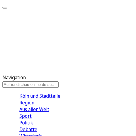
Meine KR
Meine Artikel
Meine Region
Meine Newsletter
Gewinnspiele
Mein Rundschau PLUS
Mein E-Paper
Navigation
Köln und Stadtteile
Region
Aus aller Welt
Sport
Politik
Debatte