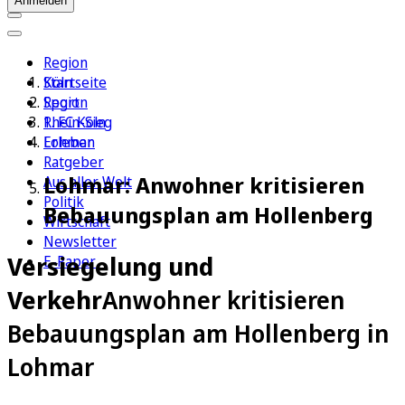
Anmelden
Region
Köln
Startseite
Sport
Region
1. FC Köln
Rhein-Sieg
Erleben
Lohmar
Ratgeber
Lohmar: Anwohner kritisieren
Aus aller Welt
Politik
Bebauungsplan am Hollenberg
Wirtschaft
Newsletter
Versiegelung und
E-Paper
Verkehr
Anwohner kritisieren
Bebauungsplan am Hollenberg in
Lohmar