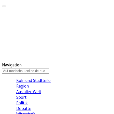
Meine KR
Meine Artikel
Meine Region
Meine Newsletter
Gewinnspiele
Mein Rundschau PLUS
Mein E-Paper
Navigation
Köln und Stadtteile
Region
Aus aller Welt
Sport
Politik
Debatte