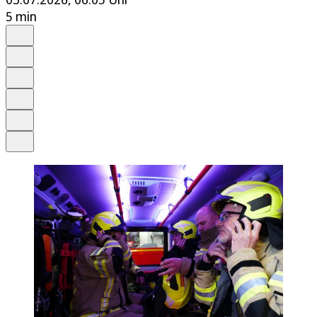
5 min
Auf Google bevorzugen
Anhören
Schrift
Merken
Drucken
Teilen