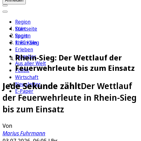
Anmelden
Region
Köln
Startseite
Sport
Region
1. FC Köln
Rhein-Sieg
Erleben
Rhein-Sieg: Der Wettlauf der
Ratgeber
Aus aller Welt
Feuerwehrleute bis zum Einsatz
Politik
Wirtschaft
Jede Sekunde zählt
Der Wettlauf
Newsletter
E-Paper
der Feuerwehrleute in Rhein-Sieg
bis zum Einsatz
Von
Marius Fuhrmann
03.07.2026, 06:05 Uhr