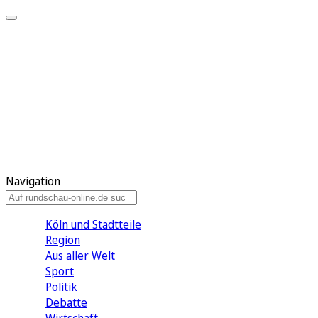
Meine KR
Meine Artikel
Meine Region
Meine Newsletter
Gewinnspiele
Mein Rundschau PLUS
Mein E-Paper
Navigation
Köln und Stadtteile
Region
Aus aller Welt
Sport
Politik
Debatte