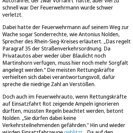
Autofahrer, der zwar Vorfahrt hatte, aber viel zu
schnell war. Der Feuerwehrmann wurde schwer
verletzt.
Dabei hatte der Feuerwehrmann auf seinem Weg zur
Wache sogar Sonderrechte, wie Antonius Nolden,
Sprecher des Rhein-Sieg-Kreises erläutert. „Das regelt
Paragraf 35 der Straßenverkehrsordnung. Da
Privatautos aber weder über Blaulicht noch
Martinshorn verfügen, muss hier noch mehr Sorgfalt
angelegt werden.“ Die meisten Rettungskräfte
verhielten sich dabei verantwortungsvoll, dafür
spreche die niedrige Zahl an Verstößen.
Doch auch im Feuerwehrauto, wenn Rettungskräfte
auf Einsatzfahrt Rot zeigende Ampeln ignorieren
dürften, müssten Regeln beachtet werden, betont
Nolden. „Sie dürfen dabei keine
Verkehrsteilnehmenden gefährden.“ Hin und wieder
würden Einsatzfahrzeuge
geblitzt
. „Da auf den