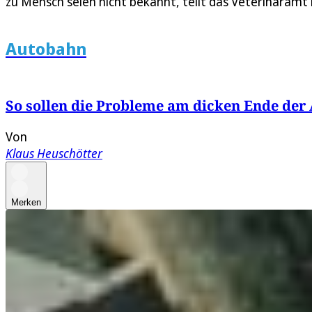
zu Mensch seien nicht bekannt, teilt das Veterinäramt 
Autobahn
So sollen die Probleme am dicken Ende der
Von
Klaus Heuschötter
Merken