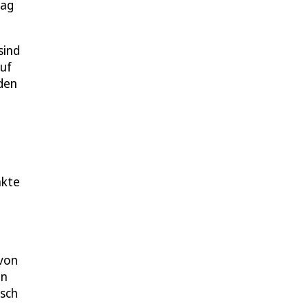
rag
sind
auf
den
nkte
 von
on
nsch