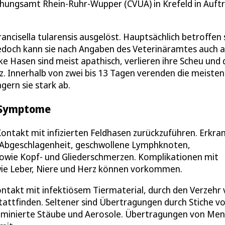
hungsamt Rhein-Ruhr-Wupper (CVUA) in Krefeld in Auft
ncisella tularensis ausgelöst. Hauptsächlich betroffen 
edoch kann sie nach Angaben des Veterinäramtes auch 
 Hasen sind meist apathisch, verlieren ihre Scheu und 
. Innerhalb von zwei bis 13 Tagen verenden die meisten
gern sie stark ab.
e Symptome
ontakt mit infizierten Feldhasen zurückzuführen. Erkra
 Abgeschlagenheit, geschwollene Lymphknoten,
sowie Kopf- und Gliederschmerzen. Komplikationen mit
ie Leber, Niere und Herz können vorkommen.
ntakt mit infektiösem Tiermaterial, durch den Verzehr
tattfinden. Seltener sind Übertragungen durch Stiche v
taminierte Stäube und Aerosole. Übertragungen von Me