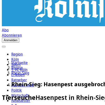
Abo
Abonnieren
Anmelden
Region
Köln
Startseite
Sport
Region
1. FC Köln
Rhein-Sieg
Erleben
Ratgeber
Rhein-Sieg: Hasenpest ausgebroc
Aus aller Welt
Politik
Wirtschaft
Tierseuche
Hasenpest in Rhein-Si
Newsletter