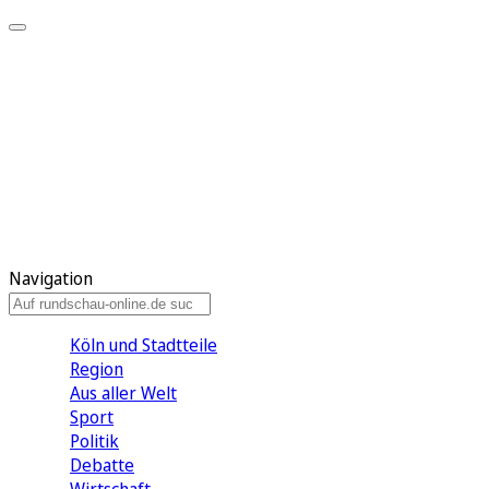
Meine KR
Meine Artikel
Meine Region
Meine Newsletter
Gewinnspiele
Mein Rundschau PLUS
Mein E-Paper
Navigation
Köln und Stadtteile
Region
Aus aller Welt
Sport
Politik
Debatte