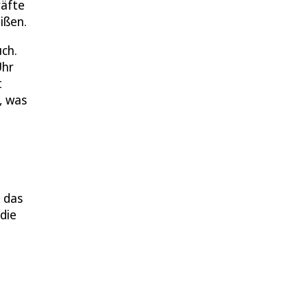
räfte
ißen.
uch.
Uhr
t
, was
 das
die