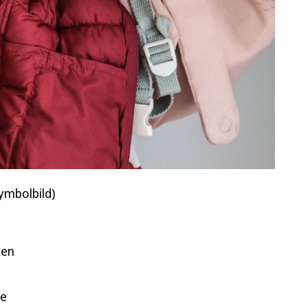
ymbolbild)
xen
le