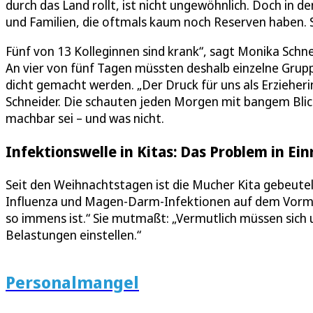
durch das Land rollt, ist nicht ungewöhnlich. Doch in d
und Familien, die oftmals kaum noch Reserven haben. Sc
Fünf von 13 Kolleginnen sind krank“, sagt Monika Schne
An vier von fünf Tagen müssten deshalb einzelne Gru
dicht gemacht werden. „Der Druck für uns als Erzieherin
Schneider. Die schauten jeden Morgen mit bangem Blic
machbar sei – und was nicht.
Infektionswelle in Kitas: Das Problem in Einr
Seit den Weihnachtstagen ist die Mucher Kita gebeutel
Influenza und Magen-Darm-Infektionen auf dem Vormars
so immens ist.“ Sie mutmaßt: „Vermutlich müssen sich
Belastungen einstellen.“
Personalmangel