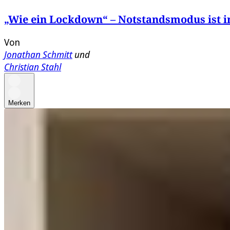
„Wie ein Lockdown“ – Notstandsmodus ist in
Von
Jonathan Schmitt
und
Christian Stahl
Merken