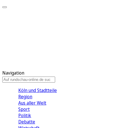
Meine KR
Meine Artikel
Meine Region
Meine Newsletter
Gewinnspiele
Mein Rundschau PLUS
Mein E-Paper
Navigation
Köln und Stadtteile
Region
Aus aller Welt
Sport
Politik
Debatte