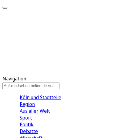
Meine KR
Meine Artikel
Meine Region
Meine Newsletter
Gewinnspiele
Mein Rundschau PLUS
Mein E-Paper
Navigation
Köln und Stadtteile
Region
Aus aller Welt
Sport
Politik
Debatte