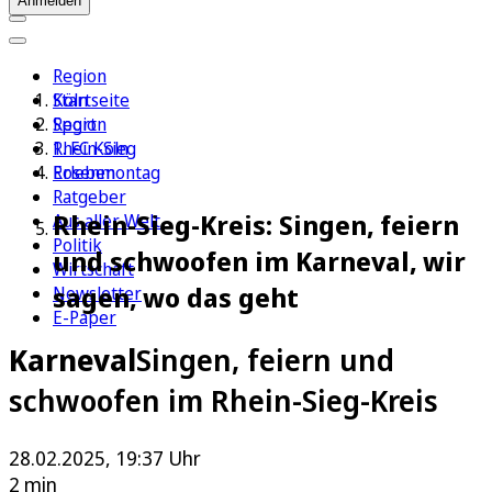
Anmelden
Region
Köln
Startseite
Sport
Region
1. FC Köln
Rhein-Sieg
Erleben
Rosenmontag
Ratgeber
Rhein-Sieg-Kreis: Singen, feiern
Aus aller Welt
Politik
und schwoofen im Karneval, wir
Wirtschaft
sagen, wo das geht
Newsletter
E-Paper
Karneval
Singen, feiern und
schwoofen im Rhein-Sieg-Kreis
28.02.2025, 19:37 Uhr
2 min