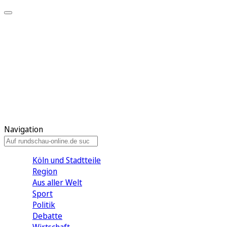
Meine KR
Meine Artikel
Meine Region
Meine Newsletter
Gewinnspiele
Mein Rundschau PLUS
Mein E-Paper
Navigation
Köln und Stadtteile
Region
Aus aller Welt
Sport
Politik
Debatte