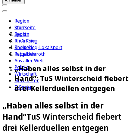
Anmelden
Region
Köln
Startseite
Sport
Region
1. FC Köln
Rhein-Sieg
Erleben
Rhein-Sieg-Lokalsport
Ratgeber
Ruppichteroth
Aus aller Welt
„Haben alles selbst in der
Politik
Wirtschaft
Hand“: TuS Winterscheid fiebert
Newsletter
drei Kellerduellen entgegen
E-Paper
„Haben alles selbst in der
Hand“
TuS Winterscheid fiebert
drei Kellerduellen entgegen