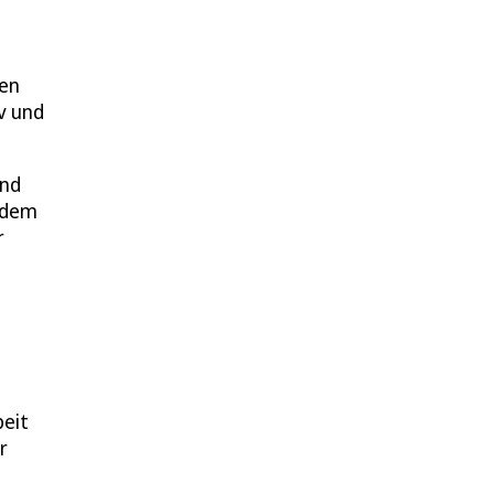
ben
v und
und
t dem
r
beit
r