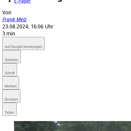
E-Paper
Von
Frank Melz
23.08.2024, 16:06 Uhr
3 min
Auf Google bevorzugen
Anhören
Schrift
Merken
Drucken
Teilen