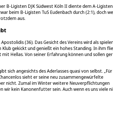
er B-Ligisten DJK Südwest Köln II diente dem A-Ligisten
 zwar beim B-Ligisten TuS Eudenbach durch (2:1), doch w
trotzdem aus.
ibt
postolidis (36). Das Gesicht des Vereins wird als spiele
n Klub gekickt und genießt ein hohes Standing. In ihm fli
nt mit Hellas. Von seiner Erfahrung können und sollen ge
gibt sich angesichts des Aderlasses quasi von selbst. „Für
 Chancenlos sieht er seine neu zusammengewürfelte
aber nicht. Zumal im Winter weitere Neuverpflichtungen
n wir kein Kanonenfutter sein. Auch wenn es uns viele n