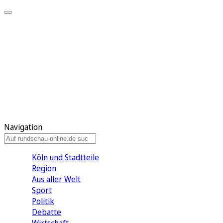
Meine KR
Meine Artikel
Meine Region
Meine Newsletter
Gewinnspiele
Mein Rundschau PLUS
Mein E-Paper
Navigation
Köln und Stadtteile
Region
Aus aller Welt
Sport
Politik
Debatte