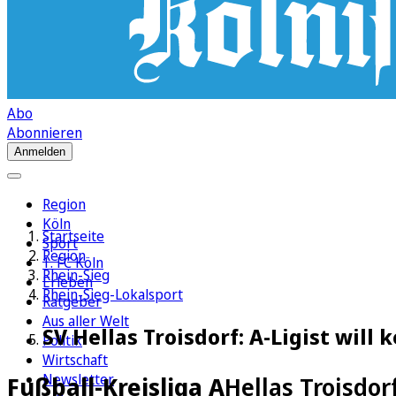
Abo
Abonnieren
Anmelden
Region
Köln
Startseite
Sport
Region
1. FC Köln
Rhein-Sieg
Erleben
Rhein-Sieg-Lokalsport
Ratgeber
Aus aller Welt
SV Hellas Troisdorf: A-Ligist will
Politik
Wirtschaft
Newsletter
Fußball-Kreisliga A
Hellas Troisdor