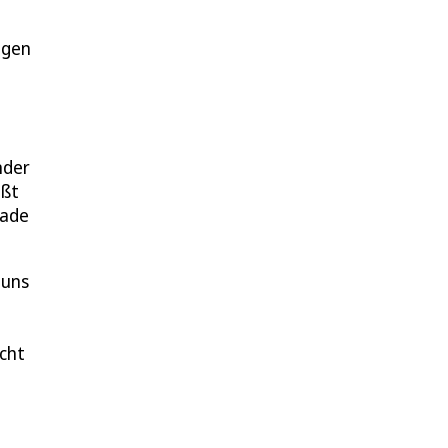
egen
nder
eßt
rade
 uns
icht