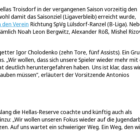
ellas Troisdorf in der vergangenen Saison vorzeitig den
l damit das Saisonziel (Ligaverbleib) erreicht wurde,
n den Verein
Richtung SpVg Lülsdorf-Ranzel (B-Liga). Ne
 nämlich Noah Leon Bergwitz, Alexander Röß, Mishel Rizo
getter Igor Cholodenko (zehn Tore, fünf Assists). Ein Gr
ns. „Wir wollen, dass sich unsere Spieler wieder mehr mi
at deutlich heruntergefahren haben. Uns ist klar, dass wi
auben müssen“, erläutert der Vorsitzende Antonios
lang die Hellas-Reserve coachte und künftig auch als
hinzu: „Wir wollen unseren Fokus wieder auf die Jugendar
en. Auf uns wartet ein schwieriger Weg. Ein Weg, den wi