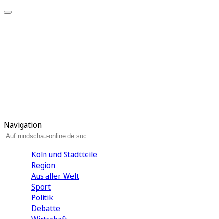
Meine KR
Meine Artikel
Meine Region
Meine Newsletter
Gewinnspiele
Mein Rundschau PLUS
Mein E-Paper
Navigation
Köln und Stadtteile
Region
Aus aller Welt
Sport
Politik
Debatte