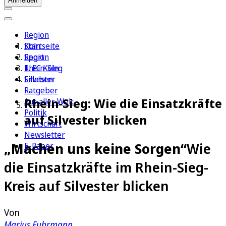
Anmelden
Region
Köln
Startseite
Sport
Region
1. FC Köln
Rhein-Sieg
Erleben
Silvester
Ratgeber
Rhein-Sieg: Wie die Einsatzkräfte
Aus aller Welt
Politik
auf Silvester blicken
Wirtschaft
Newsletter
„Machen uns keine Sorgen“
Wie
E-Paper
die Einsatzkräfte im Rhein-Sieg-
Kreis auf Silvester blicken
Von
Marius Fuhrmann