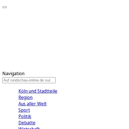
Meine KR
Meine Artikel
Meine Region
Meine Newsletter
Gewinnspiele
Mein Rundschau PLUS
Mein E-Paper
Navigation
Köln und Stadtteile
Region
Aus aller Welt
Sport
Politik
Debatte