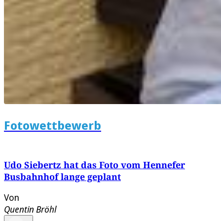
Fotowettbewerb
Udo Siebertz hat das Foto vom Hennefer
Busbahnhof lange geplant
Von
Quentin Bröhl