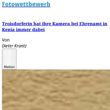
Fotowettbewerb
Troisdorferin hat ihre Kamera bei Ehrenamt in
Kenia immer dabei
Von
Dieter Krantz
Merken