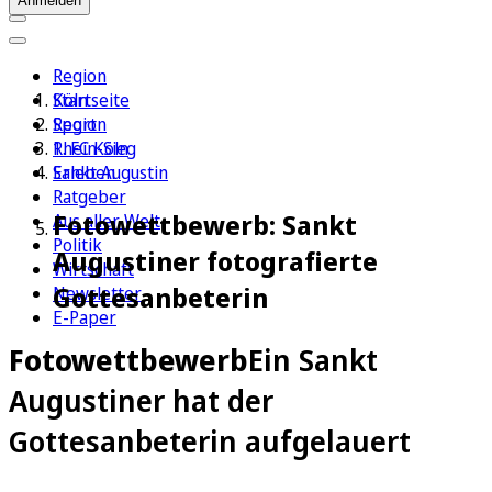
Anmelden
Region
Köln
Startseite
Sport
Region
1. FC Köln
Rhein-Sieg
Erleben
Sankt Augustin
Ratgeber
Fotowettbewerb: Sankt
Aus aller Welt
Politik
Augustiner fotografierte
Wirtschaft
Gottesanbeterin
Newsletter
E-Paper
Fotowettbewerb
Ein Sankt
Augustiner hat der
Gottesanbeterin aufgelauert