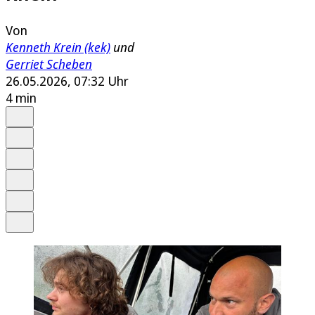
Von
Kenneth Krein (kek)
und
Gerriet Scheben
26.05.2026, 07:32 Uhr
4 min
Auf Google bevorzugen
Anhören
Schrift
Merken
Drucken
Teilen