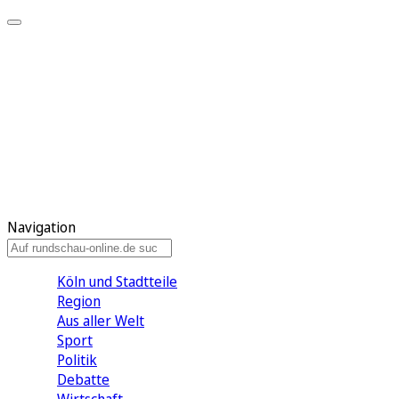
Meine KR
Meine Artikel
Meine Region
Meine Newsletter
Gewinnspiele
Mein Rundschau PLUS
Mein E-Paper
Navigation
Köln und Stadtteile
Region
Aus aller Welt
Sport
Politik
Debatte