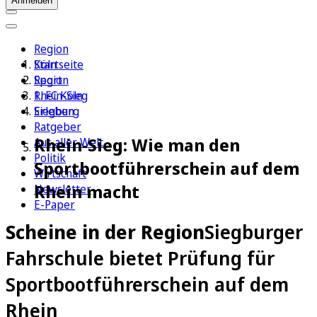
Anmelden
Region
Köln
Startseite
Sport
Region
1. FC Köln
Rhein-Sieg
Erleben
Siegburg
Ratgeber
Rhein-Sieg: Wie man den
Aus aller Welt
Politik
Sportbootführerschein auf dem
Wirtschaft
Rhein macht
Newsletter
E-Paper
Scheine in der Region
Siegburger
Fahrschule bietet Prüfung für
Sportbootführerschein auf dem
Rhein