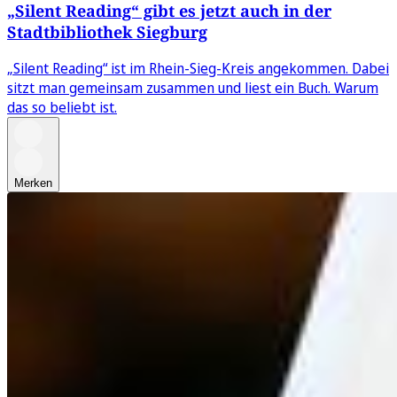
„Silent Reading“ gibt es jetzt auch in der
Stadtbibliothek Siegburg
„Silent Reading“ ist im Rhein-Sieg-Kreis angekommen. Dabei
sitzt man gemeinsam zusammen und liest ein Buch. Warum
das so beliebt ist.
Merken