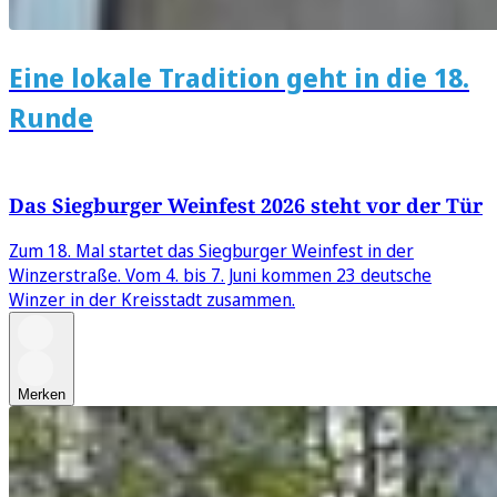
Eine lokale Tradition geht in die 18.
Runde
Das Siegburger Weinfest 2026 steht vor der Tür
Zum 18. Mal startet das Siegburger Weinfest in der
Winzerstraße. Vom 4. bis 7. Juni kommen 23 deutsche
Winzer in der Kreisstadt zusammen.
Merken