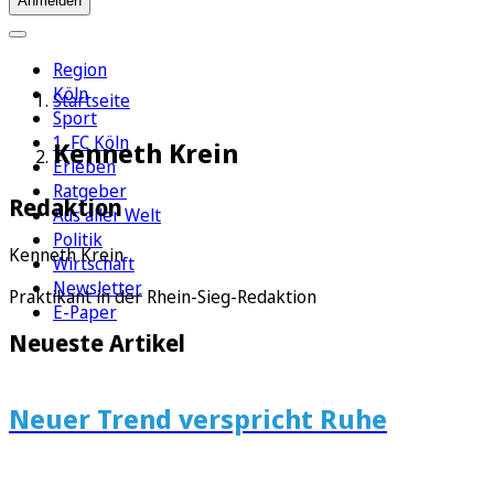
Anmelden
Region
Köln
Startseite
Sport
1. FC Köln
Kenneth Krein
Erleben
Ratgeber
Redaktion
Aus aller Welt
Politik
Kenneth Krein
Wirtschaft
Newsletter
Praktikant in der Rhein-Sieg-Redaktion
E-Paper
Neueste Artikel
Neuer Trend verspricht Ruhe