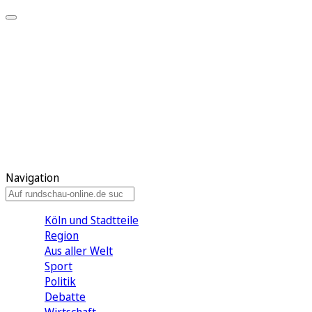
Meine KR
Meine Artikel
Meine Region
Meine Newsletter
Gewinnspiele
Mein Rundschau PLUS
Mein E-Paper
Navigation
Köln und Stadtteile
Region
Aus aller Welt
Sport
Politik
Debatte