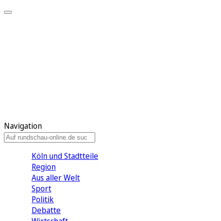
Meine KR
Meine Artikel
Meine Region
Meine Newsletter
Gewinnspiele
Mein Rundschau PLUS
Mein E-Paper
Navigation
Köln und Stadtteile
Region
Aus aller Welt
Sport
Politik
Debatte