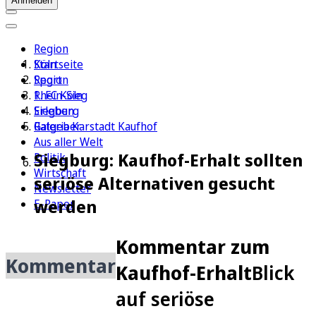
Anmelden
Region
Köln
Startseite
Sport
Region
1. FC Köln
Rhein-Sieg
Erleben
Siegburg
Ratgeber
Galeria Karstadt Kaufhof
Aus aller Welt
Siegburg: Kaufhof-Erhalt sollten
Politik
Wirtschaft
seriöse Alternativen gesucht
Newsletter
werden
E-Paper
Kommentar zum
Kommentar
Kaufhof-Erhalt
Blick
auf seriöse