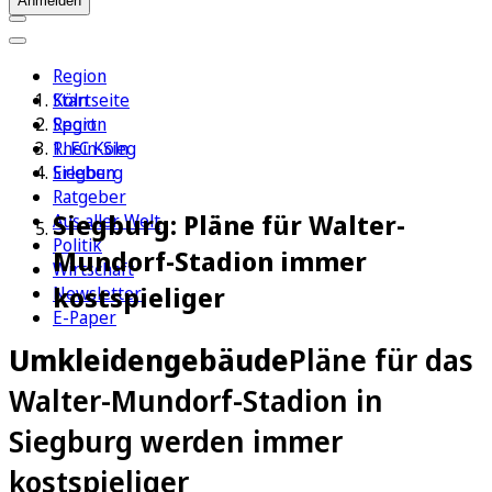
Anmelden
Region
Köln
Startseite
Sport
Region
1. FC Köln
Rhein-Sieg
Erleben
Siegburg
Ratgeber
Siegburg: Pläne für Walter-
Aus aller Welt
Politik
Mundorf-Stadion immer
Wirtschaft
kostspieliger
Newsletter
E-Paper
Umkleidengebäude
Pläne für das
Walter-Mundorf-Stadion in
Siegburg werden immer
kostspieliger