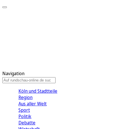
Meine KR
Meine Artikel
Meine Region
Meine Newsletter
Gewinnspiele
Mein Rundschau PLUS
Mein E-Paper
Navigation
Köln und Stadtteile
Region
Aus aller Welt
Sport
Politik
Debatte