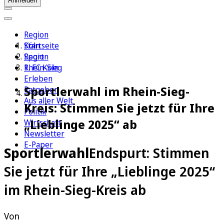
Anmelden
Region
Köln
Startseite
Sport
Region
1. FC Köln
Rhein-Sieg
Erleben
Sportlerwahl im Rhein-Sieg-
Ratgeber
Aus aller Welt
Kreis: Stimmen Sie jetzt für Ihre
Politik
„Lieblinge 2025“ ab
Wirtschaft
Newsletter
E-Paper
Sportlerwahl
Endspurt: Stimmen
Sie jetzt für Ihre „Lieblinge 2025“
im Rhein-Sieg-Kreis ab
Von