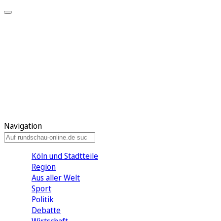
Meine KR
Meine Artikel
Meine Region
Meine Newsletter
Gewinnspiele
Mein Rundschau PLUS
Mein E-Paper
Navigation
Köln und Stadtteile
Region
Aus aller Welt
Sport
Politik
Debatte