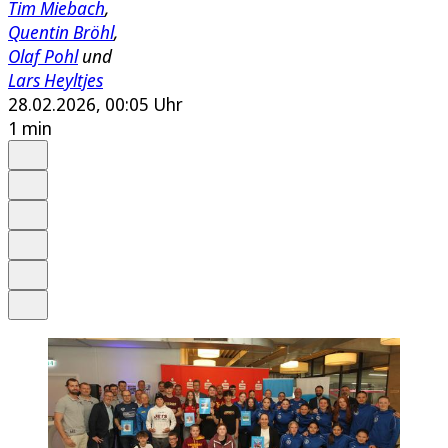
Tim Miebach
,
Quentin Bröhl
,
Olaf Pohl
und
Lars Heyltjes
28.02.2026, 00:05 Uhr
1 min
Auf Google bevorzugen
Anhören
Schrift
Merken
Drucken
Teilen