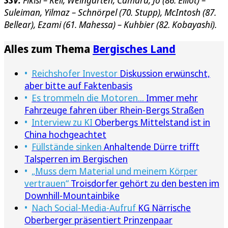
SSV:
Fikisi – Keil, Weingarten, Camara, Jo (86. Elliot) –
Suleiman, Yilmaz – Schnörpel (70. Stupp), McIntosh (87.
Bellear), Ezami (61. Mahessa) – Kuhbier (82. Kobayashi).
Alles zum Thema
Bergisches Land
Reichshofer Investor
Diskussion erwünscht,
aber bitte auf Faktenbasis
Es trommeln die Motoren...
Immer mehr
Fahrzeuge fahren über Rhein-Bergs Straßen
Interview zu KI
Oberbergs Mittelstand ist in
China hochgeachtet
Füllstände sinken
Anhaltende Dürre trifft
Talsperren im Bergischen
„Muss dem Material und meinem Körper
vertrauen“
Troisdorfer gehört zu den besten im
Downhill-Mountainbike
Nach Social-Media-Aufruf
KG Närrische
Oberberger präsentiert Prinzenpaar