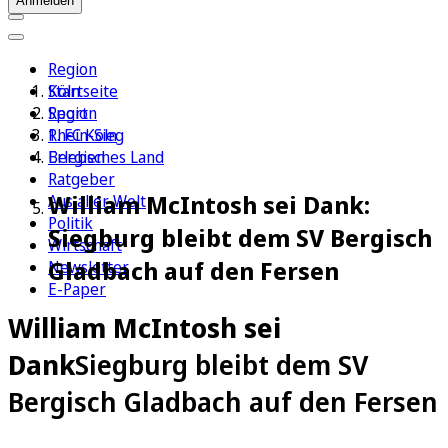
Anmelden
Region
Köln
Startseite
Sport
Region
1. FC Köln
Rhein-Sieg
Erleben
Bergisches Land
Ratgeber
William McIntosh sei Dank:
Aus aller Welt
Politik
Siegburg bleibt dem SV Bergisch
Wirtschaft
Gladbach auf den Fersen
Newsletter
E-Paper
William McIntosh sei
Dank
Siegburg bleibt dem SV
Bergisch Gladbach auf den Fersen