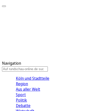
Meine KR
Meine Artikel
Meine Region
Meine Newsletter
Gewinnspiele
Mein Rundschau PLUS
Mein E-Paper
Navigation
Köln und Stadtteile
Region
Aus aller Welt
Sport
Politik
Debatte