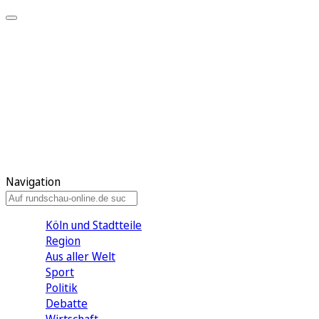
Meine KR
Meine Artikel
Meine Region
Meine Newsletter
Gewinnspiele
Mein Rundschau PLUS
Mein E-Paper
Navigation
Köln und Stadtteile
Region
Aus aller Welt
Sport
Politik
Debatte