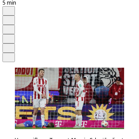
5 min
Auf Google bevorzugen
Anhören
Schrift
Merken
Drucken
Teilen