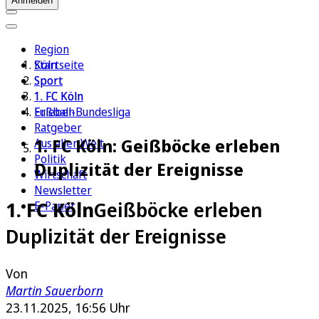
Anmelden
Region
Köln
Startseite
Sport
Sport
1. FC Köln
1. FC Köln
Erleben
Fußball-Bundesliga
Ratgeber
1. FC Köln: Geißböcke erleben
Aus aller Welt
Politik
Duplizität der Ereignisse
Wirtschaft
Newsletter
1. FC Köln
Geißböcke erleben
E-Paper
Duplizität der Ereignisse
Von
Martin Sauerborn
23.11.2025, 16:56 Uhr