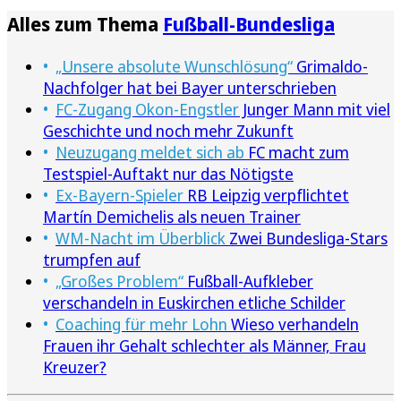
Alles zum Thema
Fußball-Bundesliga
„Unsere absolute Wunschlösung“
Grimaldo-
Nachfolger hat bei Bayer unterschrieben
FC-Zugang Okon-Engstler
Junger Mann mit viel
Geschichte und noch mehr Zukunft
Neuzugang meldet sich ab
FC macht zum
Testspiel-Auftakt nur das Nötigste
Ex-Bayern-Spieler
RB Leipzig verpflichtet
Martín Demichelis als neuen Trainer
WM-Nacht im Überblick
Zwei Bundesliga-Stars
trumpfen auf
„Großes Problem“
Fußball-Aufkleber
verschandeln in Euskirchen etliche Schilder
Coaching für mehr Lohn
Wieso verhandeln
Frauen ihr Gehalt schlechter als Männer, Frau
Kreuzer?