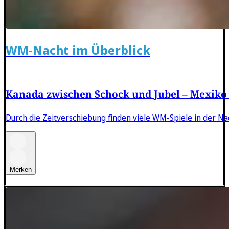
WM-Nacht im Überblick
Kanada zwischen Schock und Jubel – Mexiko
Durch die Zeitverschiebung finden viele WM-Spiele in der Nac
Merken