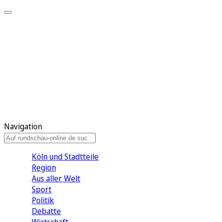
Meine KR
Meine Artikel
Meine Region
Meine Newsletter
Gewinnspiele
Mein Rundschau PLUS
Mein E-Paper
Navigation
Köln und Stadtteile
Region
Aus aller Welt
Sport
Politik
Debatte