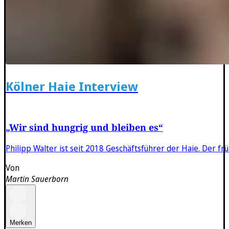
Kölner Haie Interview
„Wir sind hungrig und bleiben es“
Philipp Walter ist seit 2018 Geschäftsführer der Haie. Der
Von
Martin Sauerborn
Merken