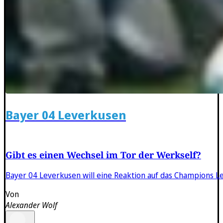
Bayer 04 Leverkusen
Gibt es einen Wechsel im Tor der Werkself?
Bayer 04 Leverkusen will eine Reaktion auf das Champions L
Von
Alexander Wolf