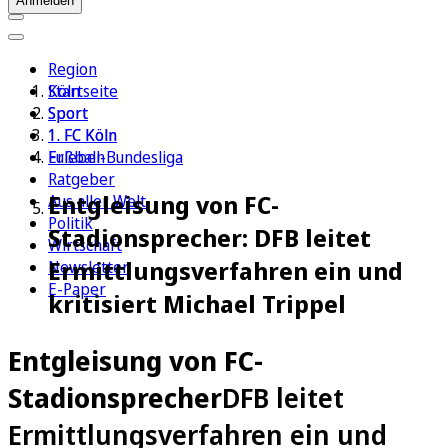
Anmelden
Region
Köln
Startseite
Sport
Sport
1. FC Köln
1. FC Köln
Erleben
Fußball-Bundesliga
Ratgeber
Entgleisung von FC-
Aus aller Welt
Politik
Stadionsprecher: DFB leitet
Wirtschaft
Ermittlungsverfahren ein und
Newsletter
E-Paper
kritisiert Michael Trippel
Entgleisung von FC-
Stadionsprecher
DFB leitet
Ermittlungsverfahren ein und