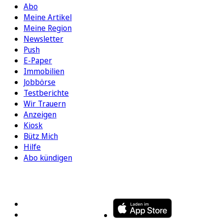
Abo
Meine Artikel
Meine Region
Newsletter
Push
E-Paper
Immobilien
Jobbörse
Testberichte
Wir Trauern
Anzeigen
Kiosk
Bütz Mich
Hilfe
Abo kündigen
FOLGEN SIE UNS
ENTDECKEN SIE UNSERE APP