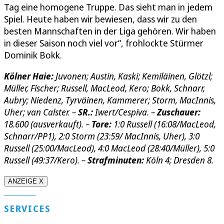
Tag eine homogene Truppe. Das sieht man in jedem
Spiel. Heute haben wir bewiesen, dass wir zu den
besten Mannschaften in der Liga gehören. Wir haben
in dieser Saison noch viel vor“, frohlockte Stürmer
Dominik Bokk.
Kölner Haie:
Juvonen; Austin, Kaski; Kemiläinen, Glötzl;
Müller, Fischer; Russell, MacLeod, Kero; Bokk, Schnarr,
Aubry; Niedenz, Tyrväinen, Kammerer; Storm, MacInnis,
Uher; van Calster. –
SR.:
Iwert/Cespiva. –
Zuschauer:
18.600 (ausverkauft). –
Tore:
1:0 Russell (16:08/MacLeod,
Schnarr/PP1), 2:0 Storm (23:59/ MacInnis, Uher), 3:0
Russell (25:00/MacLeod), 4:0 MacLeod (28:40/Müller), 5:0
Russell (49:37/Kero). –
Strafminuten:
Köln 4; Dresden 8.
ANZEIGE X
SERVICES