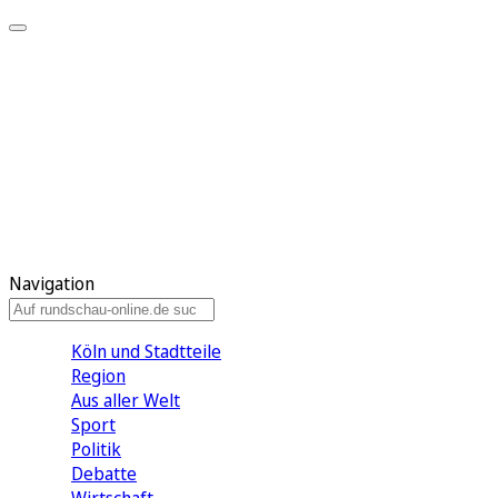
Meine KR
Meine Artikel
Meine Region
Meine Newsletter
Gewinnspiele
Mein Rundschau PLUS
Mein E-Paper
Navigation
Köln und Stadtteile
Region
Aus aller Welt
Sport
Politik
Debatte