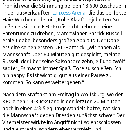
fröhlich war die Stimmung bei den 18.600 Zuschauern
in der ausverkauften
Lanxess Arena
, die das perfekte
Haie-Wochenende mit „Kölle Alaaf“ bejubelten. So
ließen es sich die KEC-Profis nicht nehmen, eine
Ehrenrunde zu drehen, Matchwinner Patrick Russell
erhielt dabei besonders großen Applaus. Der Däne
erzielte seinen ersten DEL-Hattrick. „Wir haben als
Mannschaft über 60 Minuten gut gespielt“, meinte
Russell, der über seine Saisontore zehn, elf und zwölf
sagte: „Es macht immer Spaß, Tore zu schießen. Ich
bin happy. Es ist wichtig, gut aus einer Pause zu
kommen. So kann es weitergehen.“
Nach dem Kraftakt am Freitag in Wolfsburg, wo der
KEC einen 1:3-Rückstand in den letzten 20 Minuten
noch in einen 4:3-Sieg umgewandelt hatte, tat sich
die Mannschaft gegen Dresden zunächst schwer. Der
Vizemeister wirkte im Angriff nicht so entschlossen
und zielstrebig, sondern eher verspielt und