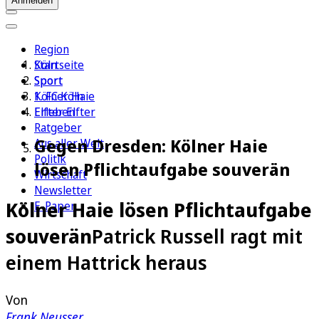
Anmelden
Region
Köln
Startseite
Sport
Sport
1. FC Köln
Kölner Haie
Erleben
Elfter Elfter
Ratgeber
Gegen Dresden: Kölner Haie
Aus aller Welt
Politik
lösen Pflichtaufgabe souverän
Wirtschaft
Newsletter
Kölner Haie lösen Pflichtaufgabe
E-Paper
souverän
Patrick Russell ragt mit
einem Hattrick heraus
Von
Frank Neusser