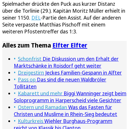
Spielmacher drückte den Puck aus kurzer Distanz
über die Torlinie (29.). Kapitän Moritz Müller erhielt in
seiner 1150.
DEL
-Partie den Assist. Auf der anderen
Seite verpasste Matthias Pischoff mit einem
weiteren Pfostentreffer das 1:3.
Alles zum Thema
Elfter Elfter
Schonfrist
Die Diskussion um den Erhalt der
Marktschänke in Roisdorf geht weiter
Dreigestirn
Jeckes Familien-Gespann in Alfter
Pass op
Das sind die neuen Waldbröler
Tollitäten
Kabarett und mehr
Biggi Wanninger zeigt beim
Soloprogramm in Harperscheid viele Gesichter
Ostern und Ramadan
Was das Fasten für
Christen und Muslime in Rhein-Sieg bedeutet
Kulturkreis
Wiehler Burghaus-Programm
reicht von Klassik bis Clapton