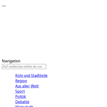
Meine KR
Meine Artikel
Meine Region
Meine Newsletter
Gewinnspiele
Mein Rundschau PLUS
Mein E-Paper
Navigation
Köln und Stadtteile
Region
Aus aller Welt
Sport
Politik
Debatte