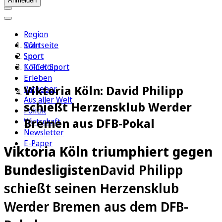
Anmelden
Region
Köln
Startseite
Sport
Sport
1. FC Köln
Kölner Sport
Erleben
Viktoria Köln: David Philipp
Ratgeber
Aus aller Welt
schießt Herzensklub Werder
Politik
Bremen aus DFB-Pokal
Wirtschaft
Newsletter
E-Paper
Viktoria Köln triumphiert gegen
Bundesligisten
David Philipp
schießt seinen Herzensklub
Werder Bremen aus dem DFB-