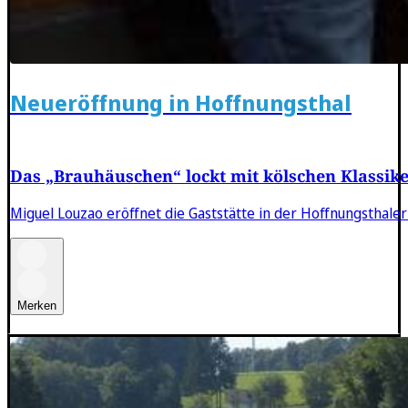
Neueröffnung in Hoffnungsthal
Das „Brauhäuschen“ lockt mit kölschen Klassik
Miguel Louzao eröffnet die Gaststätte in der Hoffnungsthale
Merken