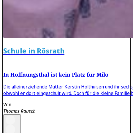
Schule in Rösrath
In Hoffnungsthal ist kein Platz für Milo
Die alleinerziehende Mutter Kerstin Holthuisen und ihr sec
obwohl er dort eingeschult wird. Doch für die kleine Familie
Von
Thomas Rausch