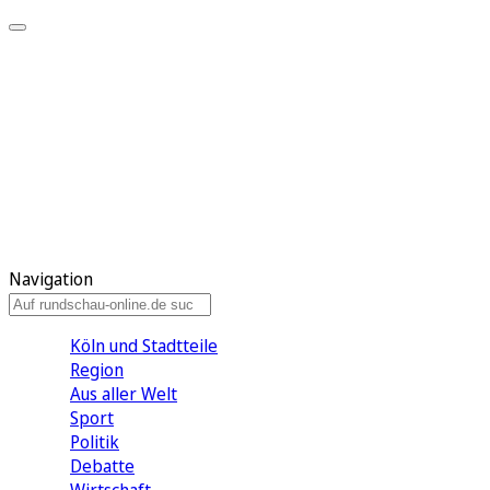
Meine KR
Meine Artikel
Meine Region
Meine Newsletter
Gewinnspiele
Mein Rundschau PLUS
Mein E-Paper
Navigation
Köln und Stadtteile
Region
Aus aller Welt
Sport
Politik
Debatte