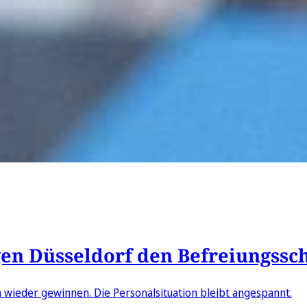
gen Düsseldorf den Befreiungssc
n wieder gewinnen. Die Personalsituation bleibt angespannt.