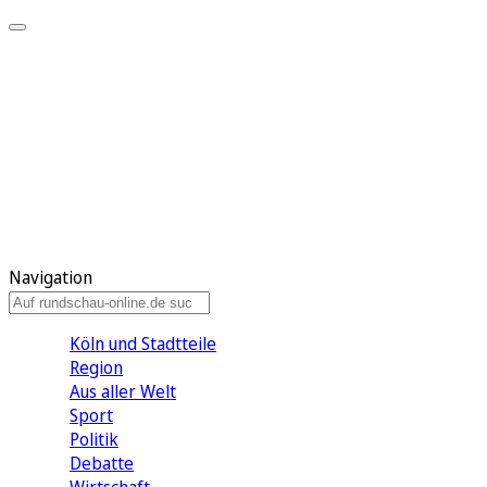
Meine KR
Meine Artikel
Meine Region
Meine Newsletter
Gewinnspiele
Mein Rundschau PLUS
Mein E-Paper
Navigation
Köln und Stadtteile
Region
Aus aller Welt
Sport
Politik
Debatte