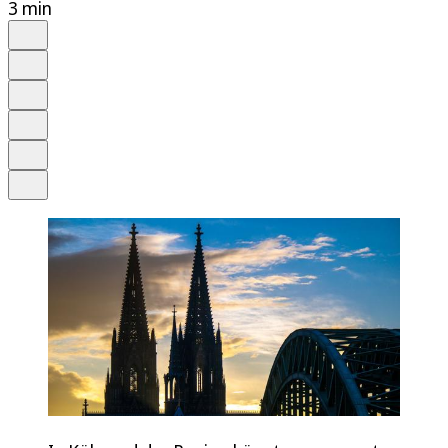
3 min
Auf Google bevorzugen
Anhören
Schrift
Merken
Drucken
Teilen