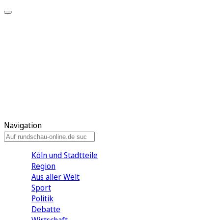
Meine KR
Meine Artikel
Meine Region
Meine Newsletter
Gewinnspiele
Mein Rundschau PLUS
Mein E-Paper
Navigation
Köln und Stadtteile
Region
Aus aller Welt
Sport
Politik
Debatte