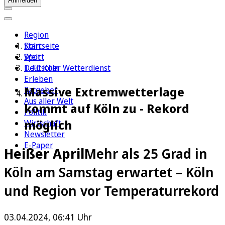
Anmelden
Region
Köln
Startseite
Sport
Welt
1. FC Köln
Deutscher Wetterdienst
Erleben
Massive Extremwetterlage
Ratgeber
Aus aller Welt
kommt auf Köln zu - Rekord
Politik
möglich
Wirtschaft
Newsletter
E-Paper
Heißer April
Mehr als 25 Grad in
Köln am Samstag erwartet – Köln
und Region vor Temperaturrekord
03.04.2024, 06:41 Uhr