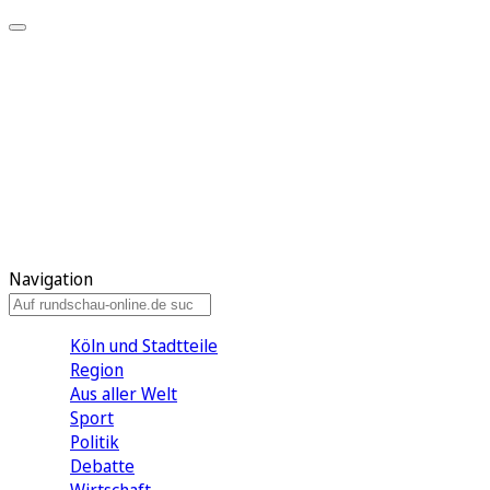
Meine KR
Meine Artikel
Meine Region
Meine Newsletter
Gewinnspiele
Mein Rundschau PLUS
Mein E-Paper
Navigation
Köln und Stadtteile
Region
Aus aller Welt
Sport
Politik
Debatte