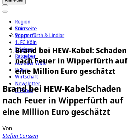
Anmelden
Region
Köln
Startseite
Sport
Wipperfürth & Lindlar
1. FC Köln
Brand bei HEW-Kabel: Schaden
Erleben
Ratgeber
nach Feuer in Wipperfürth auf
Aus aller Welt
eine Million Euro geschätzt
Politik
Wirtschaft
Newsletter
Brand bei HEW-Kabel
Schaden
E-Paper
nach Feuer in Wipperfürth auf
eine Million Euro geschätzt
Von
Stefan Corssen