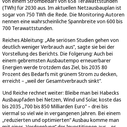
von einem Strombedarf von 658 Terawattstunden
(TWh) für 2030 aus. Im aktuellen Netzausbauplan ist
sogar von 750 TWh die Rede. Die Monitoring-Autoren
nennen eine wahrscheinliche Spannbreite von 600 bis
700 Terawattstunden.
Reiches Ableitung: „Alle seriösen Studien gehen von
deutlich weniger Verbrauch aus“, sagte sie bei der
Vorstellung des Berichts. Die Folgerung: Auch bei
einem gebremsten Ausbautempo erneuerbarer
Energien werde trotzdem das Ziel, bis 2035 80
Prozent des Bedarfs mit grünem Strom zu decken,
erreicht – „weil der Gesamtverbrauch sinkt“.
Und Reiche rechnet weiter: Bleibe man bei Habecks
Ausbaupfaden bei Netzen, Wind und Solar, koste das
bis 2035 „700 bis 850 Milliarden Euro“ – drei bis
viermal so viel wie in vergangenen Jahren. Bei einem
„reduzierten und optimierten“ Ausbau komme man
mit einer „Verdopplung“ der Investitionen aus – es