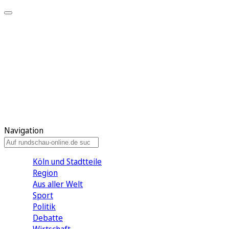
Meine KR
Meine Artikel
Meine Region
Meine Newsletter
Gewinnspiele
Mein Rundschau PLUS
Mein E-Paper
Navigation
Köln und Stadtteile
Region
Aus aller Welt
Sport
Politik
Debatte