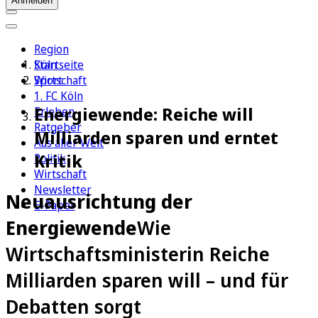
Anmelden
Region
Köln
Startseite
Sport
Wirtschaft
1. FC Köln
Energiewende: Reiche will
Erleben
Ratgeber
Milliarden sparen und erntet
Aus aller Welt
Kritik
Politik
Wirtschaft
Newsletter
Neuausrichtung der
E-Paper
Energiewende
Wie
Wirtschaftsministerin Reiche
Milliarden sparen will – und für
Debatten sorgt