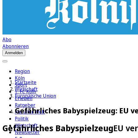
Abo
Abonnieren
Anmelden
Region
Köln
Startseite
Sport
Wirtschaft
1. FC Köln
Europäische Union
Erleben
Ratgeber
Gefährliches Babyspielzeug: EU v
Aus aller Welt
Politik
Wirtschaft
Gefährliches Babyspielzeug
EU ve
Newsletter