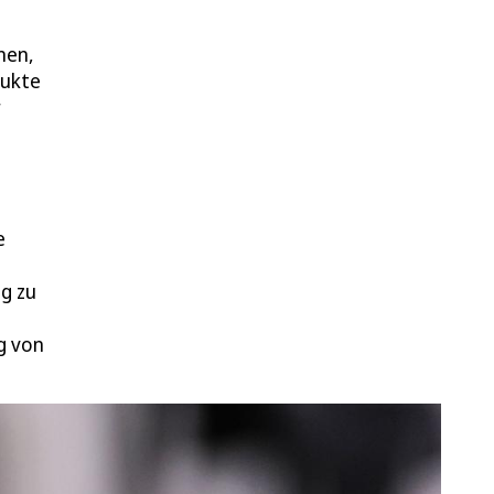
nen,
dukte
r
e
g zu
g von