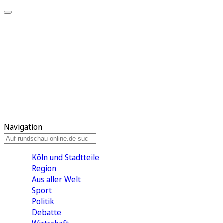
Meine KR
Meine Artikel
Meine Region
Meine Newsletter
Gewinnspiele
Mein Rundschau PLUS
Mein E-Paper
Navigation
Köln und Stadtteile
Region
Aus aller Welt
Sport
Politik
Debatte