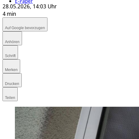
E-Paper
28.05.2026, 14:03 Uhr
4 min
Auf Google bevorzugen
Anhören
Schrift
Merken
Drucken
Teilen