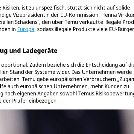
iken, ist zu unspezifisch, stützt sich nicht auf solide
ändige Vizepräsidentin der EU-Kommission, Henna Virkku
ziellen Schadens“, den über Temu verkaufte illegale Pro
nden in
Europa
, sodass illegale Produkte viele EU-Bürge
eug und Ladegeräte
roportional. Zudem beziehe sich die Entscheidung auf di
ellen Stand der Systeme wider. Das Unternehmen werde
beiten. Temu gebe europäischen Verbrauchern „Zugan
 helfe auch europäischen Unternehmen, mehr Kunden zu
ung nach eigenen Angaben sowohl Temus Risikobewertun
 der Prüfer einbezogen.