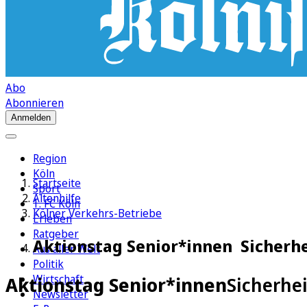
Abo
Abonnieren
Anmelden
Region
Köln
Startseite
Sport
Altenhilfe
1. FC Köln
Kölner Verkehrs-Betriebe
Erleben
Ratgeber
Aktionstag Senior*innen Sicherhe
Aus aller Welt
Politik
Wirtschaft
Aktionstag Senior*innen
Sicherhei
Newsletter