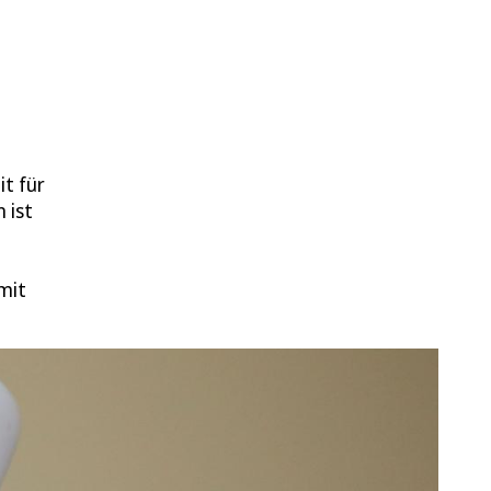
it für
 ist
mit