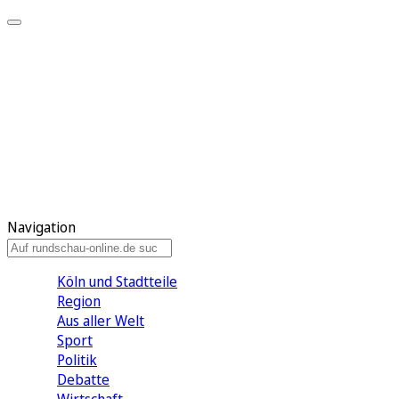
Meine KR
Meine Artikel
Meine Region
Meine Newsletter
Gewinnspiele
Mein Rundschau PLUS
Mein E-Paper
Navigation
Köln und Stadtteile
Region
Aus aller Welt
Sport
Politik
Debatte