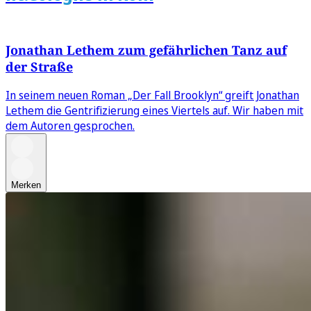
Jonathan Lethem zum gefährlichen Tanz auf
der Straße
In seinem neuen Roman „Der Fall Brooklyn“ greift Jonathan
Lethem die Gentrifizierung eines Viertels auf. Wir haben mit
dem Autoren gesprochen.
Merken