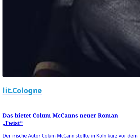
lit.Cologne
Das bietet Colum McCanns neuer Roman
„Twist“
Der irische Autor Colum McCann stellte in Köln kurz vor dem