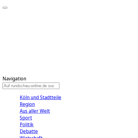
Meine KR
Meine Artikel
Meine Region
Meine Newsletter
Gewinnspiele
Mein Rundschau PLUS
Mein E-Paper
Navigation
Köln und Stadtteile
Region
Aus aller Welt
Sport
Politik
Debatte