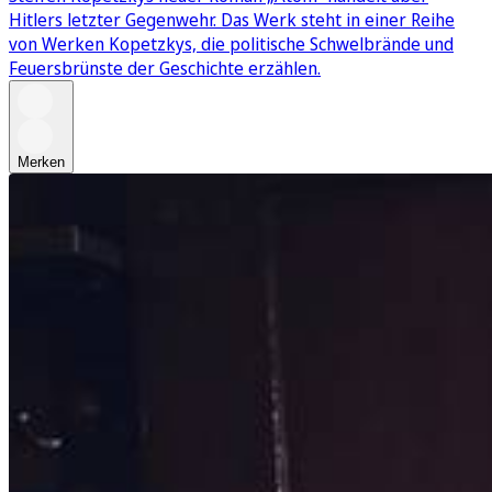
Hitlers letzter Gegenwehr. Das Werk steht in einer Reihe
von Werken Kopetzkys, die politische Schwelbrände und
Feuersbrünste der Geschichte erzählen.
Merken