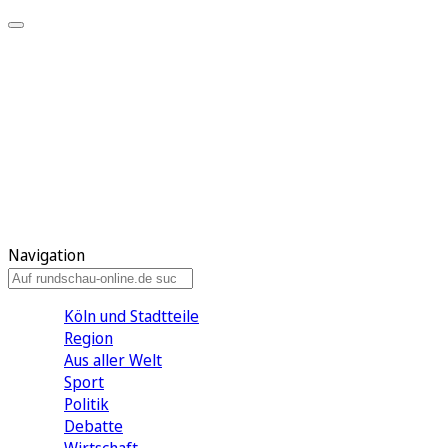
Meine KR
Meine Artikel
Meine Region
Meine Newsletter
Gewinnspiele
Mein Rundschau PLUS
Mein E-Paper
Navigation
Köln und Stadtteile
Region
Aus aller Welt
Sport
Politik
Debatte