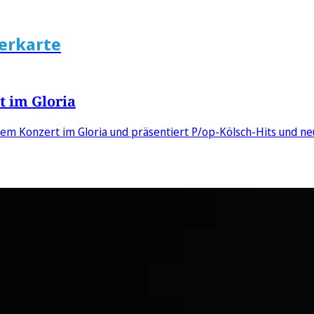
erkarte
rt im Gloria
inem Konzert im Gloria und präsentiert P/op-Kölsch-Hits und ne