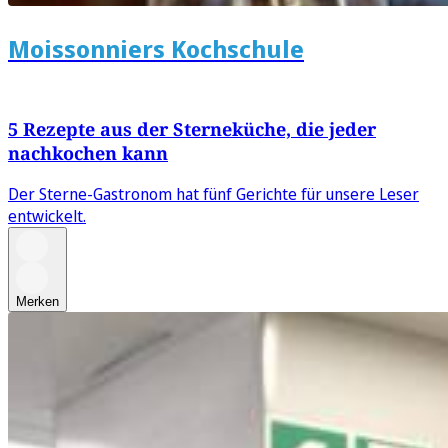
Moissonniers Kochschule
5 Rezepte aus der Sterneküche, die jeder
nachkochen kann
Der Sterne-Gastronom hat fünf Gerichte für unsere Leser
entwickelt.
Merken