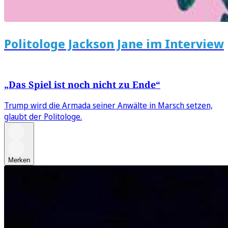
Politologe Jackson Jane im Interview
„Das Spiel ist noch nicht zu Ende“
Trump wird die Armada seiner Anwälte in Marsch setzen,
glaubt der Politologe.
Merken