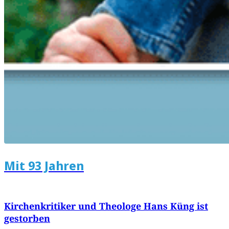
Mit 93 Jahren
Kirchenkritiker und Theologe Hans Küng ist
gestorben