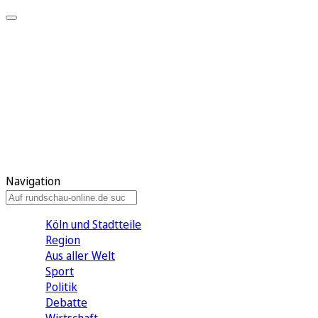
Meine KR
Meine Artikel
Meine Region
Meine Newsletter
Gewinnspiele
Mein Rundschau PLUS
Mein E-Paper
Navigation
Köln und Stadtteile
Region
Aus aller Welt
Sport
Politik
Debatte