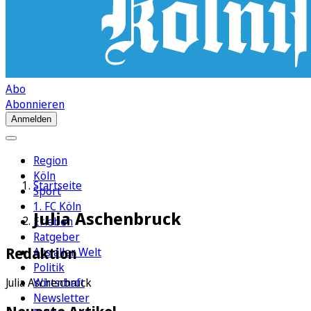
Abo
Abonnieren
Anmelden
Region
Köln
Startseite
Sport
1. FC Köln
Julia Aschenbruck
Erleben
Ratgeber
Redaktion
Aus aller Welt
Politik
Wirtschaft
Julia Aschenbruck
Newsletter