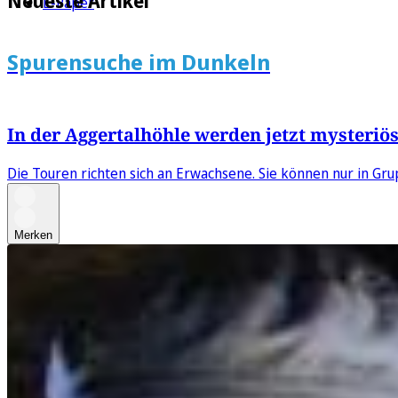
Neueste Artikel
E-Paper
Spurensuche im Dunkeln
In der Aggertalhöhle werden jetzt mysteriö
Die Touren richten sich an Erwachsene. Sie können nur in G
Merken