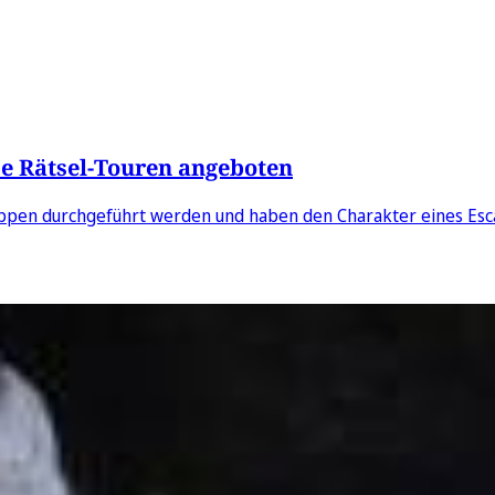
se Rätsel-Touren angeboten
ruppen durchgeführt werden und haben den Charakter eines Es