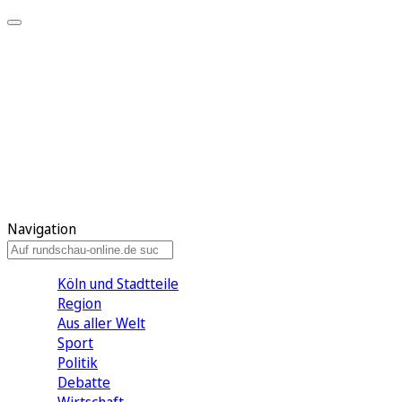
Meine KR
Meine Artikel
Meine Region
Meine Newsletter
Gewinnspiele
Mein Rundschau PLUS
Mein E-Paper
Navigation
Köln und Stadtteile
Region
Aus aller Welt
Sport
Politik
Debatte