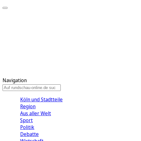
Meine KR
Meine Artikel
Meine Region
Meine Newsletter
Gewinnspiele
Mein Rundschau PLUS
Mein E-Paper
Navigation
Köln und Stadtteile
Region
Aus aller Welt
Sport
Politik
Debatte