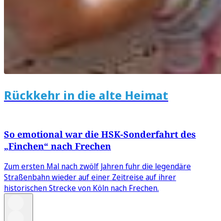
Rückkehr in die alte Heimat
So emotional war die HSK-Sonderfahrt des
„Finchen“ nach Frechen
Zum ersten Mal nach zwölf Jahren fuhr die legendäre
Straßenbahn wieder auf einer Zeitreise auf ihrer
historischen Strecke von Köln nach Frechen.