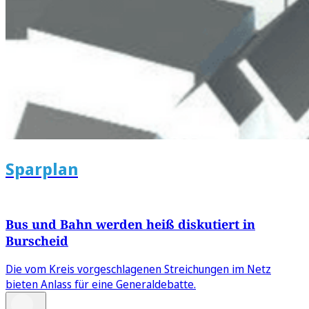
Sparplan
Bus und Bahn werden heiß diskutiert in
Burscheid
Die vom Kreis vorgeschlagenen Streichungen im Netz
bieten Anlass für eine Generaldebatte.