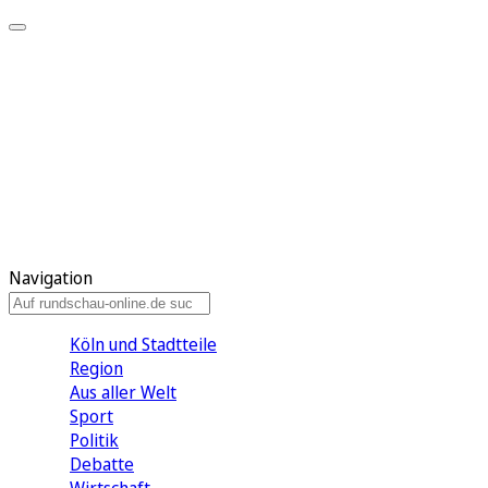
Meine KR
Meine Artikel
Meine Region
Meine Newsletter
Gewinnspiele
Mein Rundschau PLUS
Mein E-Paper
Navigation
Köln und Stadtteile
Region
Aus aller Welt
Sport
Politik
Debatte