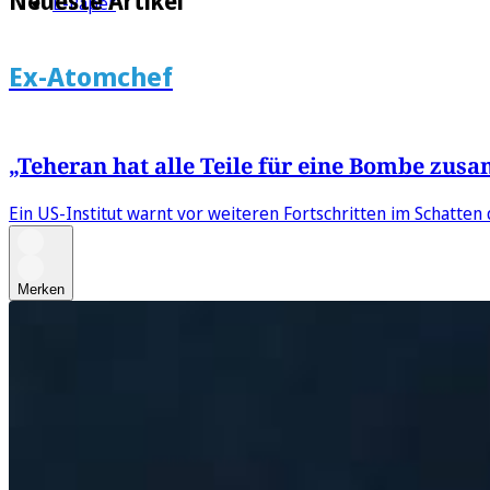
Neueste Artikel
E-Paper
Ex-Atomchef
„Teheran hat alle Teile für eine Bombe zu
Ein US-Institut warnt vor weiteren Fortschritten im Schatten
Merken