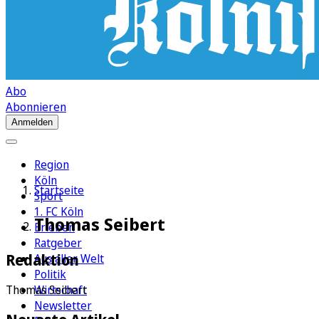
Abo
Abonnieren
Anmelden
Region
Köln
Startseite
Sport
1. FC Köln
Thomas Seibert
Erleben
Ratgeber
Redaktion
Aus aller Welt
Politik
Wirtschaft
Thomas Seibert
Newsletter