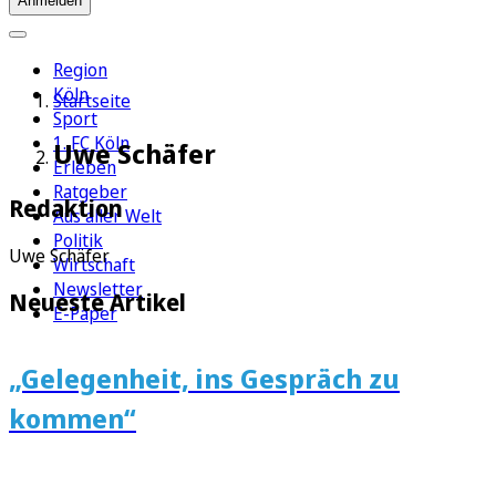
Anmelden
Region
Köln
Startseite
Sport
1. FC Köln
Uwe Schäfer
Erleben
Ratgeber
Redaktion
Aus aller Welt
Politik
Uwe Schäfer
Wirtschaft
Newsletter
Neueste Artikel
E-Paper
„Gelegenheit, ins Gespräch zu
kommen“