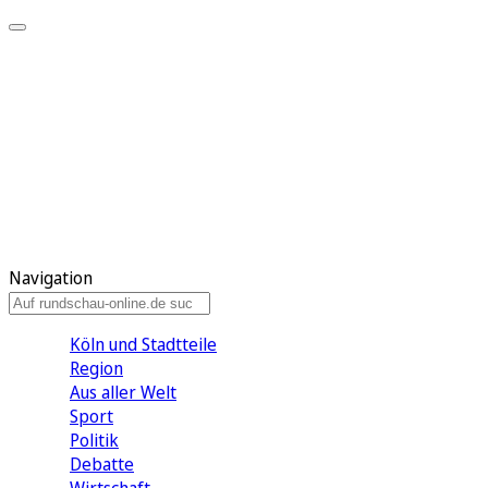
Meine KR
Meine Artikel
Meine Region
Meine Newsletter
Gewinnspiele
Mein Rundschau PLUS
Mein E-Paper
Navigation
Köln und Stadtteile
Region
Aus aller Welt
Sport
Politik
Debatte