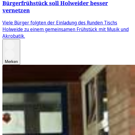
Bürgerfrühstück soll Holweider besser
vernetzen
Viele Bürger folgten der Einladung des Runden Tischs
Holweide zu einem gemeinsamen Frühstück mit Musik und
Akrobatik.
Merken