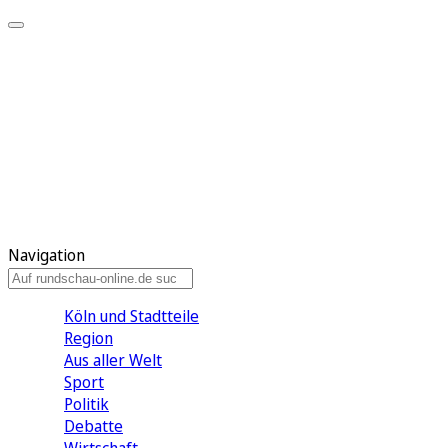
Meine KR
Meine Artikel
Meine Region
Meine Newsletter
Gewinnspiele
Mein Rundschau PLUS
Mein E-Paper
Navigation
Köln und Stadtteile
Region
Aus aller Welt
Sport
Politik
Debatte