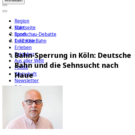
Anmelden
Region
Köln
Startseite
Sport
Rundschau-Debatte
1. FC Köln
Deutsche Bahn
Erleben
Bahn-Sperrung in Köln: Deutsche
Ratgeber
Aus aller Welt
Bahn und die Sehnsucht nach
Politik
Haue
Wirtschaft
Newsletter
E-Paper