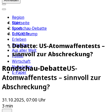
Anmelden
Region
Köln
Startseite
Sport
Rundschau-Debatte
1. FC Köln
Donald Trump
Erleben
Debatte: US-Atomwaffentests –
Ratgeber
Aus aller Welt
sinnvoll zur Abschreckung?
Politik
Wirtschaft
Rundschau-Debatte
US-
Newsletter
E-Paper
Atomwaffentests – sinnvoll zur
Abschreckung?
31.10.2025, 07:00 Uhr
3 min
Auf Google bevorzugen