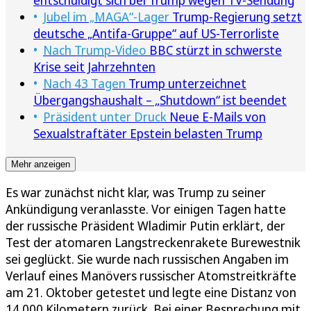
Jubel im „MAGA“-Lager
Trump-Regierung setzt
deutsche „Antifa-Gruppe“ auf US-Terrorliste
Nach Trump-Video
BBC stürzt in schwerste
Krise seit Jahrzehnten
Nach 43 Tagen
Trump unterzeichnet
Übergangshaushalt – „Shutdown“ ist beendet
Präsident unter Druck
Neue E-Mails von
Sexualstraftäter Epstein belasten Trump
Mehr anzeigen
Es war zunächst nicht klar, was Trump zu seiner
Ankündigung veranlasste. Vor einigen Tagen hatte
der russische Präsident Wladimir Putin erklärt, der
Test der atomaren Langstreckenrakete Burewestnik
sei geglückt. Sie wurde nach russischen Angaben im
Verlauf eines Manövers russischer Atomstreitkräfte
am 21. Oktober getestet und legte eine Distanz von
14.000 Kilometern zurück. Bei einer Besprechung mit