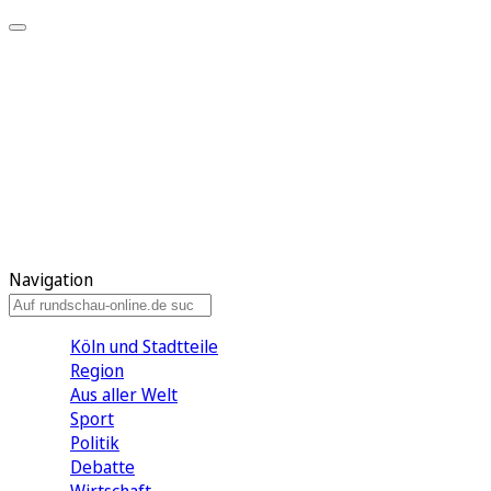
Meine KR
Meine Artikel
Meine Region
Meine Newsletter
Gewinnspiele
Mein Rundschau PLUS
Mein E-Paper
Navigation
Köln und Stadtteile
Region
Aus aller Welt
Sport
Politik
Debatte