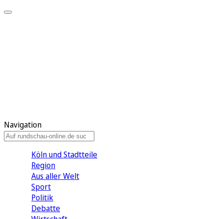
Meine KR
Meine Artikel
Meine Region
Meine Newsletter
Gewinnspiele
Mein Rundschau PLUS
Mein E-Paper
Navigation
Köln und Stadtteile
Region
Aus aller Welt
Sport
Politik
Debatte