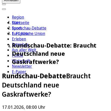
Anmelden
Region
Köln
Startseite
Sport
Rundschau-Debatte
1. FC Köln
Europäische Union
Erleben
Rundschau-Debatte: Braucht
Ratgeber
Aus aller Welt
Deutschland neue
Politik
Gaskraftwerke?
Wirtschaft
Newsletter
E-Paper
Rundschau-Debatte
Braucht
Deutschland neue
Gaskraftwerke?
17.01.2026, 08:00 Uhr