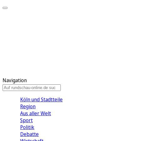
Meine KR
Meine Artikel
Meine Region
Meine Newsletter
Gewinnspiele
Mein Rundschau PLUS
Mein E-Paper
Navigation
Köln und Stadtteile
Region
Aus aller Welt
Sport
Politik
Debatte