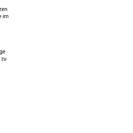
zen
e im
ege
 zu