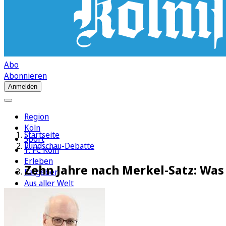
Abo
Abonnieren
Anmelden
Region
Köln
Startseite
Sport
Rundschau-Debatte
1. FC Köln
Erleben
Zehn Jahre nach Merkel-Satz: Was
Ratgeber
Aus aller Welt
Politik
Wirtschaft
Newsletter