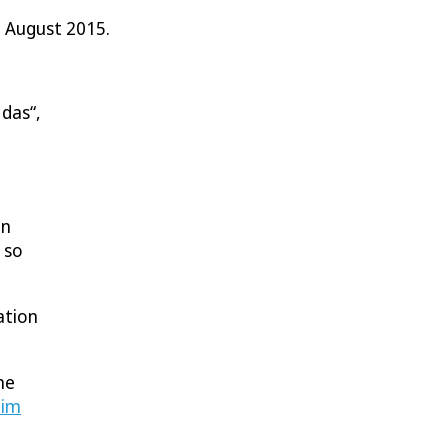
. August 2015.
das“,
hn
 so
ation
he
 im