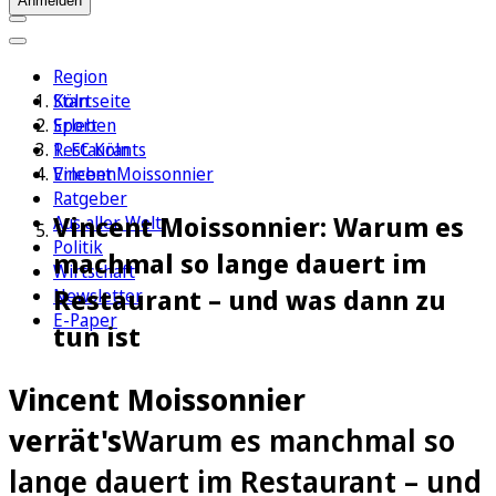
Anmelden
Region
Köln
Startseite
Sport
Erleben
1. FC Köln
Restaurants
Erleben
Vincent Moissonnier
Ratgeber
Vincent Moissonnier: Warum es
Aus aller Welt
Politik
machmal so lange dauert im
Wirtschaft
Restaurant – und was dann zu
Newsletter
E-Paper
tun ist
Vincent Moissonnier
verrät's
Warum es manchmal so
lange dauert im Restaurant – und