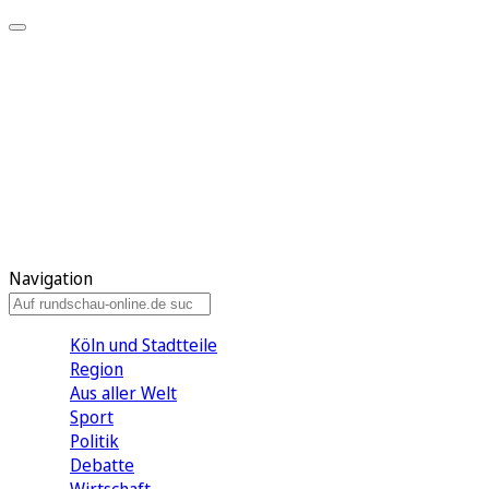
Meine KR
Meine Artikel
Meine Region
Meine Newsletter
Gewinnspiele
Mein Rundschau PLUS
Mein E-Paper
Navigation
Köln und Stadtteile
Region
Aus aller Welt
Sport
Politik
Debatte