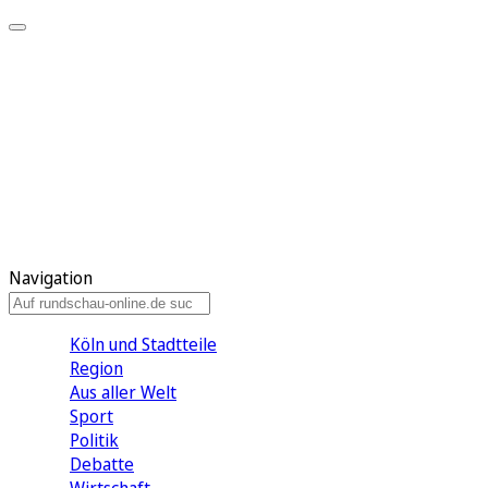
Meine KR
Meine Artikel
Meine Region
Meine Newsletter
Gewinnspiele
Mein Rundschau PLUS
Mein E-Paper
Navigation
Köln und Stadtteile
Region
Aus aller Welt
Sport
Politik
Debatte