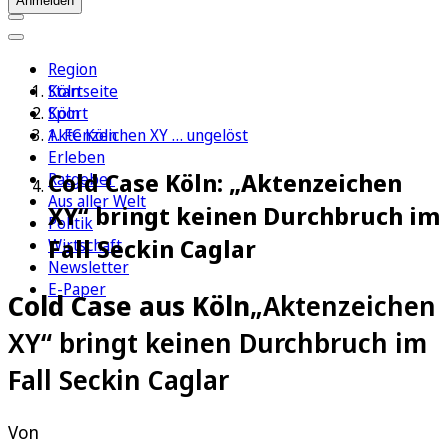
Anmelden
Region
Köln
Startseite
Sport
Köln
1. FC Köln
Aktenzeichen XY … ungelöst
Erleben
Cold Case Köln: „Aktenzeichen
Ratgeber
Aus aller Welt
XY“ bringt keinen Durchbruch im
Politik
Fall Seckin Caglar
Wirtschaft
Newsletter
E-Paper
Cold Case aus Köln
„Aktenzeichen
XY“ bringt keinen Durchbruch im
Fall Seckin Caglar
Von