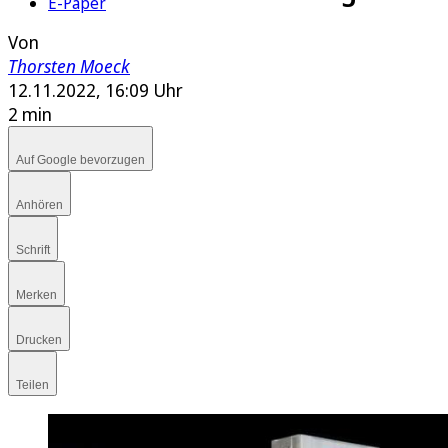
E-Paper
Von
Thorsten Moeck
12.11.2022, 16:09 Uhr
2 min
Auf Google bevorzugen
Anhören
Schrift
Merken
Drucken
Teilen