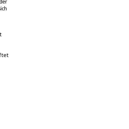
 der
ich
t
t
ftet