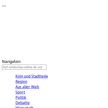
Meine KR
Meine Artikel
Meine Region
Meine Newsletter
Gewinnspiele
Mein Rundschau PLUS
Mein E-Paper
Navigation
Köln und Stadtteile
Region
Aus aller Welt
Sport
Politik
Debatte