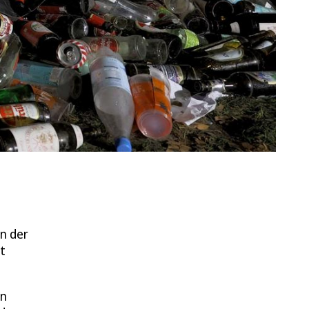
n der
t
en